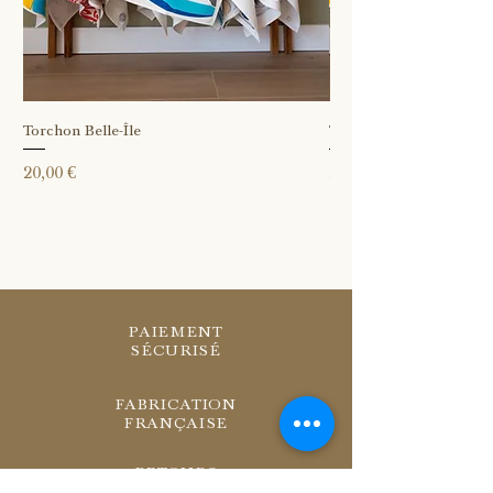
Torchon Belle-Île
Torchon Île Vierge
Prix
Prix
20,00 €
20,00 €
PAIEMENT
SÉCURISÉ
FABRICATION
FRANÇAISE
RETOURS
SOUS 14 JOURS