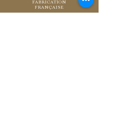
FABRICATION
FRANÇAISE
RETOURS
SOUS 14 JOURS
LIVRAISON
OFFERTE À PARTIR
DE 200€
INSTAGRAM
PRESSE
C.G.V.
MENTIONS LÉGALES