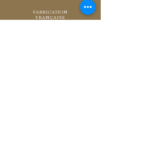
FABRICATION
FRANÇAISE
RETOURS
SOUS 14 JOURS
LIVRAISON
OFFERTE À PARTIR
DE 200€
INSTAGRAM
PRESSE