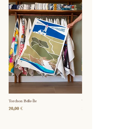
Torchon Belle-Île
Torchon Île Vierge
Prix
Prix
20,00 €
20,00 €