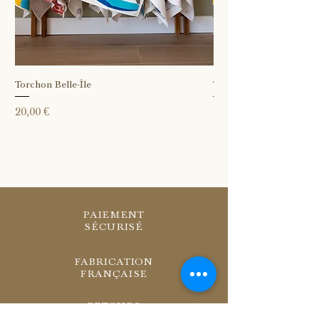
Torchon Belle-Île
Torchon Île Vierge
Prix
Prix
20,00 €
20,00 €
PAIEMENT
SÉCURISÉ
FABRICATION
FRANÇAISE
RETOURS
SOUS 14 JOURS