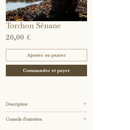
Torchon Sénane
Prix
20,00 €
Ajouter au panier
Commander et payer
Description
"À travers le tissu se racontent des histoires
Conseils d'entretien
inspirées par les terres de Bretagne et
imaginées par ses artisans et ses artistes."
Nous vous recommandons de laver votre