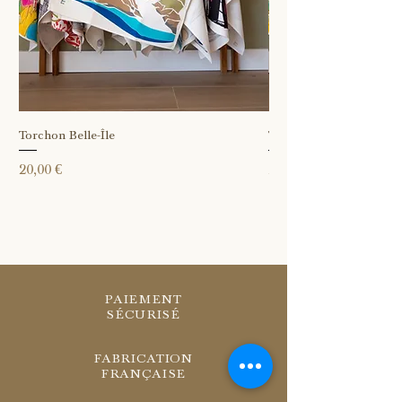
Torchon Belle-Île
Torchon Île Vierge
Prix
Prix
20,00 €
20,00 €
PAIEMENT
SÉCURISÉ
FABRICATION
FRANÇAISE