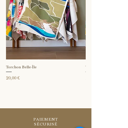
Torchon Belle-Île
Torchon Île Vierge
Prix
Prix
20,00 €
20,00 €
PAIEMENT
SÉCURISÉ