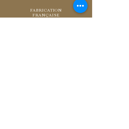
FABRICATION
FRANÇAISE
RETOURS
SOUS 14 JOURS
LIVRAISON
OFFERTE À PARTIR
DE 200€
INSTAGRAM
PRESSE